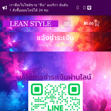
เราคือเว็บไซต์ขาย "ลีน" อเมริกา อันดับ
1 สั่งซื้อออนไลน์ได้ 24 ชม
0
฿
0.00
หน้าแรก
ร้านค้า
สั่งซื้อและชำระเงิน
แจ้งชำระเงิน
โปรโมชั่น
ติดต่อเรา
แจ้งชำระเงิน
Home
แจ้งชำระเงิน
แจ้งการชำระเงินผ่านไลน์