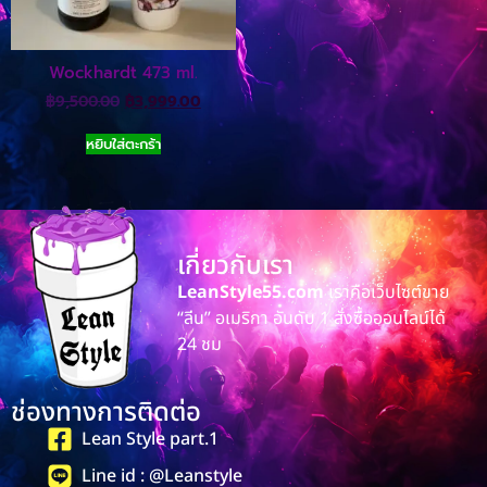
Wockhardt 473 ml.
฿
9,500.00
฿
3,999.00
หยิบใส่ตะกร้า
เกี่ยวกับเรา
LeanStyle55.com
เราคือเว็บไซต์ขาย
“ลีน” อเมริกา อันดับ 1 สั่งซื้อออนไลน์ได้
24 ชม
ช่องทางการติดต่อ
Lean Style part.1
Line id : @Leanstyle