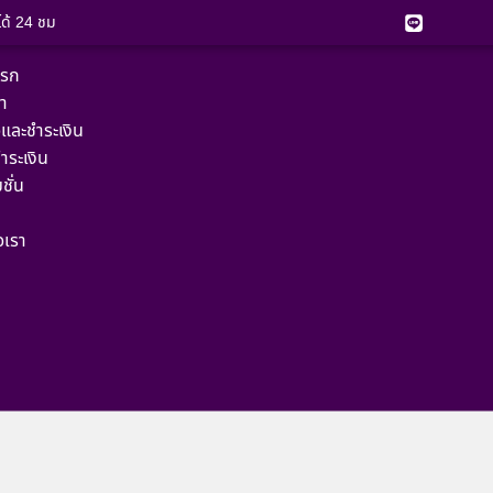
์ได้ 24 ชม
แรก
้า
้อและชำระเงิน
ำระเงิน
ชั่น
อเรา