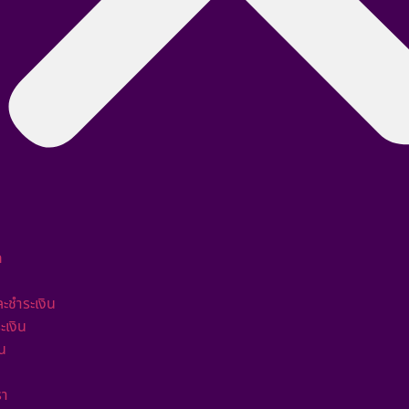
ก
และชำระเงิน
ะเงิน
่น
รา