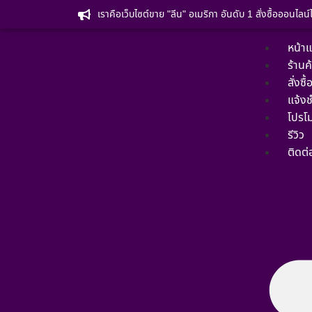
เราคือเว็บไซต์ขาย "ลีน" อเมริกา อันดับ 1 สั่งซื้อออนไลน
หน้า
ร้านค
สั่งซื
แจ้งช
โปรโม
รีวิว
ติดต่