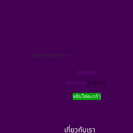
แสดง %d รายการ
Actavis
฿
7,900.00
฿
3,999.00
หยิบใส่ตะกร้า
เกี่ยวกับเรา